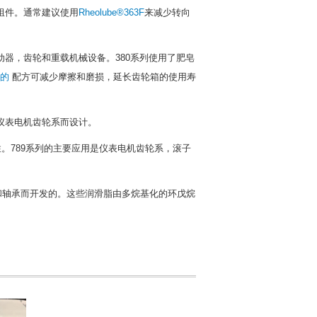
组件。
通常建议使用
Rheolube®363F
来减少
转向
动器，齿轮和重载机械设备。
380系列使用了肥皂
1的
配方可减少摩擦和磨损，延长齿轮箱的使用寿
仪表电机齿轮系而设计。
性。
789系列的主要应用是仪表电机齿轮系，滚子
和轴承而开发的。
这些润滑脂由多烷基化的环戊烷