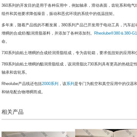
360系列的开发目的是用于各种应用中，例如轴承，滑动表面，齿轮系和电气
组件和其他要求降低噪音，振动和恶劣环境的系统中的
低温扭矩
。
多年来，随着产品线的不断发展，380系列产品已开发用于电动工具，汽车起
增稠的合成烃/酯润滑脂基料，并添加了各种添加剂。
Rheolube®380＆380-G
命。
730系列由粘土增稠的合成烃润滑脂组成，专为齿轮箱，要求低扭矩的应用和
789系列由粘土增稠的酯润滑脂组成，该润滑脂比730系列具有更高的热稳定
轴承和齿轮系。
Rheolube产品线还包括
2000系列
，
该
系列
是专门为航空和真空应用中的仪器
和钠皂配合物增稠而成。
相关产品