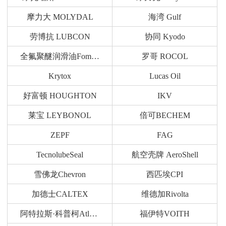
摩力大 MOLYDAL
海湾 Gulf
劳博抗 LUBCON
协同 Kyodo
全氟聚醚润滑油Fomblin
罗哥 ROCOL
Krytox
Lucas Oil
好富顿 HOUGHTON
IKV
莱宝 LEYBONOL
倍可BECHEM
ZEPF
FAG
TecnolubeSeal
航空壳牌 AeroShell
雪佛龙Chevron
西匹埃CPI
加德士CALTEX
维德加Rivolta
阿特拉斯·科普柯Atlas Copco
福伊特VOITH