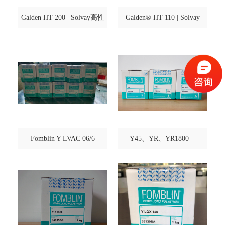
Galden HT 200 | Solvay高性
Galden® HT 110 | Solvay
能介电传热液
Fomblin Y LVAC 06/6
Y45、YR、YR1800
Fomblin全氟聚醚