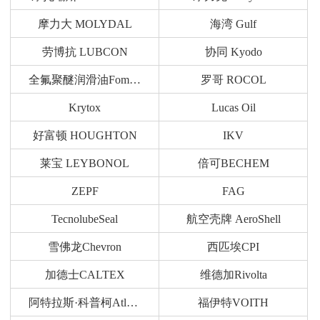
摩力大 MOLYDAL
海湾 Gulf
劳博抗 LUBCON
协同 Kyodo
全氟聚醚润滑油Fomblin
罗哥 ROCOL
Krytox
Lucas Oil
好富顿 HOUGHTON
IKV
莱宝 LEYBONOL
倍可BECHEM
ZEPF
FAG
TecnolubeSeal
航空壳牌 AeroShell
雪佛龙Chevron
西匹埃CPI
加德士CALTEX
维德加Rivolta
阿特拉斯·科普柯Atlas Copco
福伊特VOITH