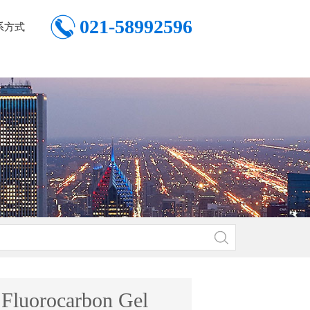
021-58992596
系方式
Fluorocarbon Gel