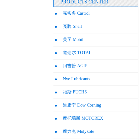
PRODUCTS CENTER
嘉实多 Castrol
壳牌 Shell
美孚 Mobil
道达尔 TOTAL
阿吉普 AGIP
Nye Lubricants
福斯 FUCHS
道康宁 Dow Corning
摩托瑞斯 MOTOREX
RHEOLUBE
-40
一种中等
368
至
粘度的锂
摩力克 Molykote
125
皂增稠的
合成烃润