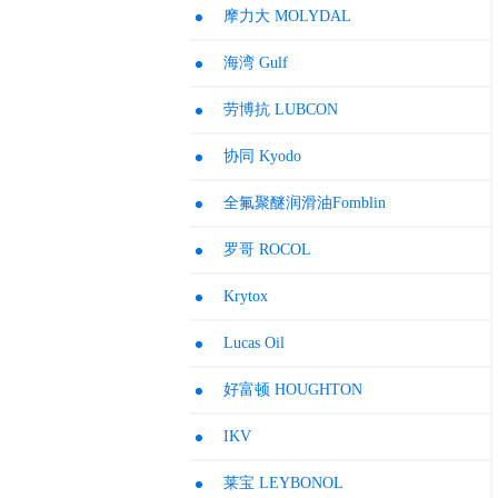
滑脂，用
摩力大 MOLYDAL
于滑动表
面，开关
海湾 Gulf
装置，轴
承和齿轮
劳博抗 LUBCON
系应用。
协同 Kyodo
全氟聚醚润滑油Fomblin
罗哥 ROCOL
Krytox
Lucas Oil
好富顿 HOUGHTON
IKV
莱宝 LEYBONOL