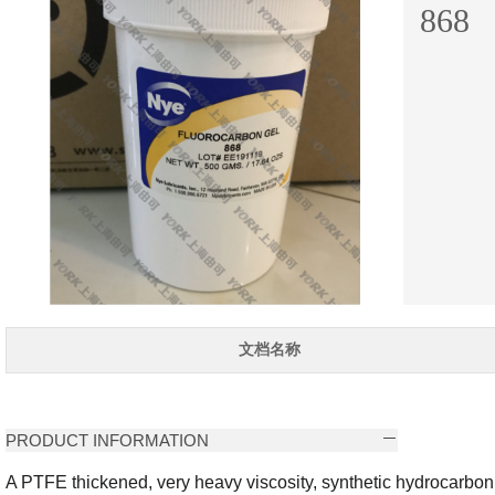
868
文档名称
PRODUCT INFORMATION
A PTFE thickened, very heavy viscosity, synthetic hydrocarbon