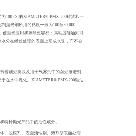
St的XIAMETER® PMX-200硅油和一
S）。低配制抛光剂所用的粘度一般为100至30,000
用，使抛光应用和擦除更容易；高粘度硅油则可
使水分在经过处理的表面上形成水珠，而不会
（如脂肪族和芳香族烃类以及用于气雾剂中的卤烃推进剂
中乳化。XIAMETER® PMX-200硅油
属和特种抛光产品中的活性成分。
流体、脱模剂、表面活性剂、溶剂型表面处理