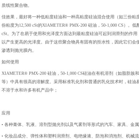
质线性聚合物。
佳效果，最好将一种低粘度硅油和一种高粘度硅油混合使用（如三份粘度为100 c
份粘度为12,500 cSt的XIAMETER® PMX-200 硅油，50-1,000 C
cSt。为了在易于使用和光泽度方面达到最粘度硅油可起到润滑剂的作
以产生更高的光泽度。由于这些聚合物具有固有的拒水性，因此它们会
渗透到抛光膜内。
如何使用
XIAMETER® PMX-200 硅油，50-1,000 CS硅油在有机溶剂
等）中具有很高的溶解度。采用标准乳化剂和普通的乳化技术时，硅油易于在水
不溶于水和许多有机产品中；
应用
• 各种膏体、乳液、溶剂型抛光剂以及气雾剂等形式的汽车、家具、金
• 化妆品成分、弹性体和塑料润滑剂、电绝缘液、防泡和消泡剂、机械