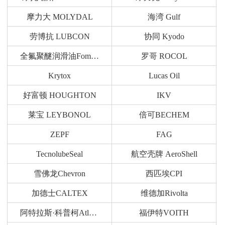
摩力大 MOLYDAL
海湾 Gulf
劳博抗 LUBCON
协同 Kyodo
全氟聚醚润滑油Fomblin
罗哥 ROCOL
Krytox
Lucas Oil
好富顿 HOUGHTON
IKV
莱宝 LEYBONOL
倍可BECHEM
ZEPF
FAG
TecnolubeSeal
航空壳牌 AeroShell
雪佛龙Chevron
西匹埃CPI
加德士CALTEX
维德加Rivolta
阿特拉斯·科普柯Atlas Copco
福伊特VOITH