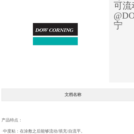
可流
@DO
宁
文档名称
产品特点：
·中度粘：在涂敷之后能够流动/填充/自流平。