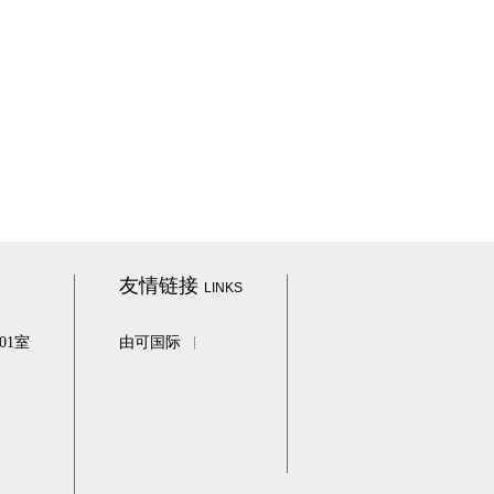
友情链接
LINKS
01室
由可国际