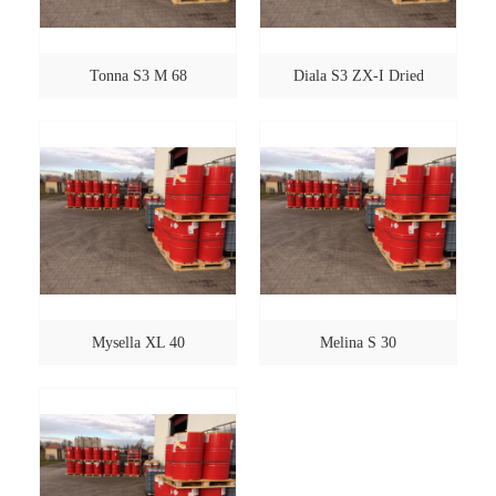
Tonna S3 M 68
Diala S3 ZX-I Dried
Mysella XL 40
Melina S 30