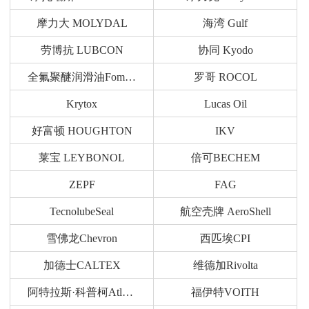
摩力大 MOLYDAL
海湾 Gulf
劳博抗 LUBCON
协同 Kyodo
全氟聚醚润滑油Fomblin
罗哥 ROCOL
Krytox
Lucas Oil
好富顿 HOUGHTON
IKV
莱宝 LEYBONOL
倍可BECHEM
ZEPF
FAG
TecnolubeSeal
航空壳牌 AeroShell
雪佛龙Chevron
西匹埃CPI
加德士CALTEX
维德加Rivolta
阿特拉斯·科普柯Atlas Copco
福伊特VOITH