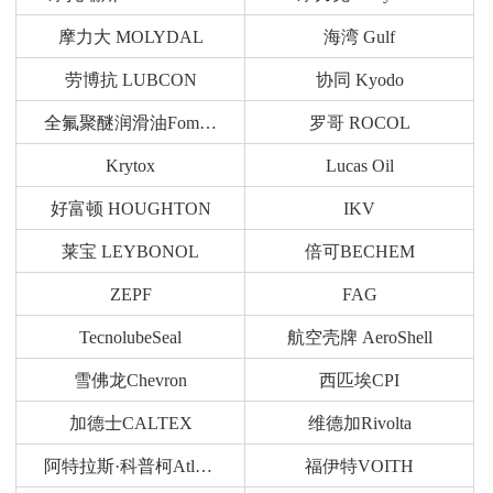
摩力大 MOLYDAL
海湾 Gulf
劳博抗 LUBCON
协同 Kyodo
全氟聚醚润滑油Fomblin
罗哥 ROCOL
Krytox
Lucas Oil
好富顿 HOUGHTON
IKV
莱宝 LEYBONOL
倍可BECHEM
ZEPF
FAG
TecnolubeSeal
航空壳牌 AeroShell
雪佛龙Chevron
西匹埃CPI
加德士CALTEX
维德加Rivolta
阿特拉斯·科普柯Atlas Copco
福伊特VOITH