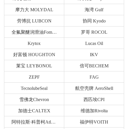
摩力大 MOLYDAL
海湾 Gulf
劳博抗 LUBCON
协同 Kyodo
全氟聚醚润滑油Fomblin
罗哥 ROCOL
Krytox
Lucas Oil
好富顿 HOUGHTON
IKV
莱宝 LEYBONOL
倍可BECHEM
ZEPF
FAG
TecnolubeSeal
航空壳牌 AeroShell
雪佛龙Chevron
西匹埃CPI
加德士CALTEX
维德加Rivolta
阿特拉斯·科普柯Atlas Copco
福伊特VOITH