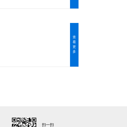
查
看
更
多
扫一扫