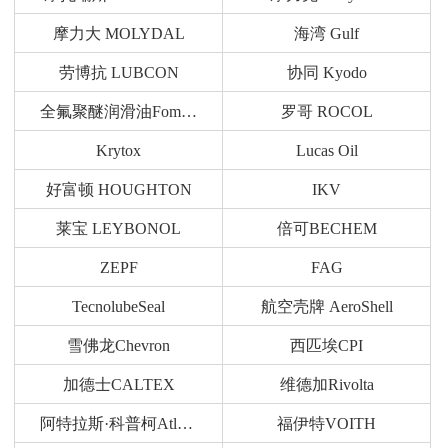
摩力大 MOLYDAL
海湾 Gulf
劳博抗 LUBCON
协同 Kyodo
全氟聚醚润滑油Fomblin
罗哥 ROCOL
Krytox
Lucas Oil
好富顿 HOUGHTON
IKV
莱宝 LEYBONOL
倍可BECHEM
ZEPF
FAG
TecnolubeSeal
航空壳牌 AeroShell
雪佛龙Chevron
西匹埃CPI
加德士CALTEX
维德加Rivolta
阿特拉斯·科普柯Atlas Copco
福伊特VOITH