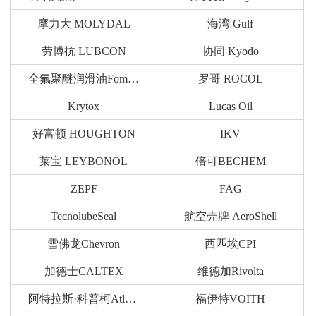
摩力大 MOLYDAL
海湾 Gulf
劳博抗 LUBCON
协同 Kyodo
全氟聚醚润滑油Fomblin
罗哥 ROCOL
Krytox
Lucas Oil
好富顿 HOUGHTON
IKV
莱宝 LEYBONOL
倍可BECHEM
ZEPF
FAG
TecnolubeSeal
航空壳牌 AeroShell
雪佛龙Chevron
西匹埃CPI
加德士CALTEX
维德加Rivolta
阿特拉斯·科普柯Atlas Copco
福伊特VOITH