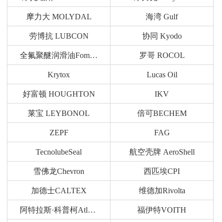
摩力大 MOLYDAL
海湾 Gulf
劳博抗 LUBCON
协同 Kyodo
全氟聚醚润滑油Fomblin
罗哥 ROCOL
Krytox
Lucas Oil
好富顿 HOUGHTON
IKV
莱宝 LEYBONOL
倍可BECHEM
ZEPF
FAG
TecnolubeSeal
航空壳牌 AeroShell
雪佛龙Chevron
西匹埃CPI
加德士CALTEX
维德加Rivolta
阿特拉斯·科普柯Atlas Copco
福伊特VOITH