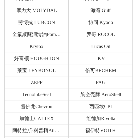
摩力大 MOLYDAL
海湾 Gulf
劳博抗 LUBCON
协同 Kyodo
全氟聚醚润滑油Fomblin
罗哥 ROCOL
Krytox
Lucas Oil
好富顿 HOUGHTON
IKV
莱宝 LEYBONOL
倍可BECHEM
ZEPF
FAG
TecnolubeSeal
航空壳牌 AeroShell
雪佛龙Chevron
西匹埃CPI
加德士CALTEX
维德加Rivolta
阿特拉斯·科普柯Atlas Copco
福伊特VOITH