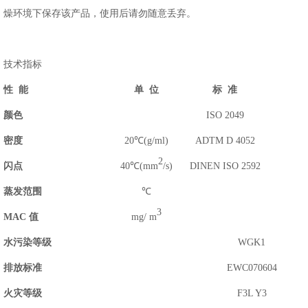
燥环境下保存该产品，使用后请勿随意丢弃。
技术指标
性
能
单
位
标
准
颜色
ISO 2049
密度
20℃(g/ml)
ADTM D 4052
2
闪点
40℃(mm
/s)
DINEN ISO 2592
蒸发范围
℃
3
MAC
值
mg/ m
水污染等级
WGK1
排放标准
EWC070604
火灾等级
F3L Y3