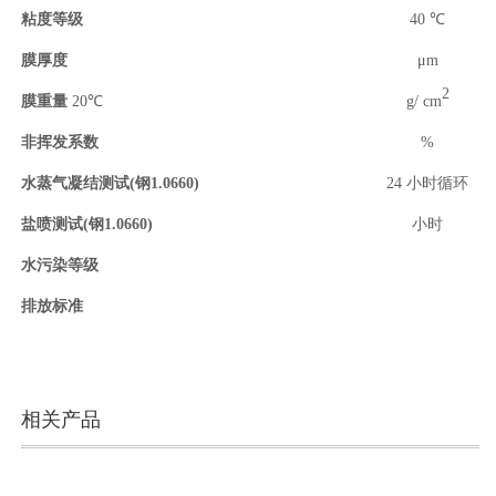
粘度等级
40 ℃
膜厚度
μm
2
膜重量
20℃
g/ cm
非挥发系数
%
水蒸气凝结测试
(
钢
1.0660
)
24 小时循环
盐喷测试
(
钢
1.0660
)
小时
水污染等级
排放
标准
相关产品