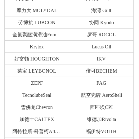
摩力大 MOLYDAL
海湾 Gulf
劳博抗 LUBCON
协同 Kyodo
全氟聚醚润滑油Fomblin
罗哥 ROCOL
Krytox
Lucas Oil
好富顿 HOUGHTON
IKV
莱宝 LEYBONOL
倍可BECHEM
ZEPF
FAG
TecnolubeSeal
航空壳牌 AeroShell
雪佛龙Chevron
西匹埃CPI
加德士CALTEX
维德加Rivolta
阿特拉斯·科普柯Atlas Copco
福伊特VOITH