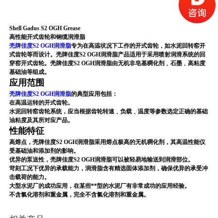
Shell Gadus S2 OGH Grease
高性能开式齿轮和钢缆润滑脂
壳牌佳度S2 OGH润滑脂
专为在高温状况下工作的开式齿轮，如水泥回转窑开
式齿轮等而设计。壳牌佳度S2 OGH润滑脂产品适用于采用喷射润滑系统的回
穿窑开式齿轮。壳牌佳度S2 OGH润滑脂由无机非皂基稠化剂﹑石墨﹑高粘度
基础油等组成。
应用范围
壳牌佳度S2 OGH润滑脂
的典型应用包括：
在高温运转的开式齿轮。
水泥回转窑齿轮系统，应当根据齿轮转速﹑负载﹑温度等参数选定正确的基础
油粘度及其所对应产品。
性能特征
高熔点，壳牌佳度S2 OGH润滑脂采用熔点极高的无机稠化剂，其高温性能仅
受基础油和添加剂的影响。
优异的泵送性，壳牌佳度S2 OGH润滑脂可以被轻易地输送到润滑部位。
苛刻工况下优异的承载能力，润滑脂含有精选固体添加剂，确保优异的承受冲
击载荷的能力。
大型水泥厂的成功应用，在某些**型的水泥厂有非常成功的应用经验。
不含氯化溶剂和重金属，完全不含氯化溶剂和重金属。