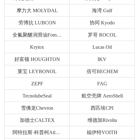
摩力大 MOLYDAL
海湾 Gulf
劳博抗 LUBCON
协同 Kyodo
全氟聚醚润滑油Fomblin
罗哥 ROCOL
Krytox
Lucas Oil
好富顿 HOUGHTON
IKV
莱宝 LEYBONOL
倍可BECHEM
ZEPF
FAG
TecnolubeSeal
航空壳牌 AeroShell
雪佛龙Chevron
西匹埃CPI
加德士CALTEX
维德加Rivolta
阿特拉斯·科普柯Atlas Copco
福伊特VOITH