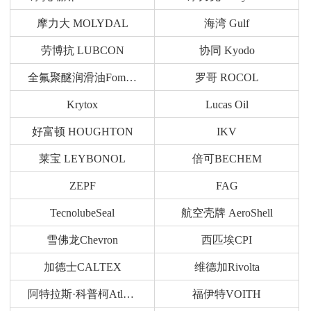
摩力大 MOLYDAL
海湾 Gulf
劳博抗 LUBCON
协同 Kyodo
全氟聚醚润滑油Fomblin
罗哥 ROCOL
Krytox
Lucas Oil
好富顿 HOUGHTON
IKV
莱宝 LEYBONOL
倍可BECHEM
ZEPF
FAG
TecnolubeSeal
航空壳牌 AeroShell
雪佛龙Chevron
西匹埃CPI
加德士CALTEX
维德加Rivolta
阿特拉斯·科普柯Atlas Copco
福伊特VOITH