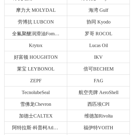
摩力大 MOLYDAL
海湾 Gulf
劳博抗 LUBCON
协同 Kyodo
全氟聚醚润滑油Fomblin
罗哥 ROCOL
Krytox
Lucas Oil
好富顿 HOUGHTON
IKV
莱宝 LEYBONOL
倍可BECHEM
ZEPF
FAG
TecnolubeSeal
航空壳牌 AeroShell
雪佛龙Chevron
西匹埃CPI
加德士CALTEX
维德加Rivolta
阿特拉斯·科普柯Atlas Copco
福伊特VOITH