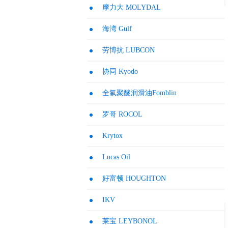
摩力大 MOLYDAL
海湾 Gulf
电动机
劳博抗 LUBCON
协同 Kyodo
全氟聚醚润滑油Fomblin
罗哥 ROCOL
Krytox
Lucas Oil
好富顿 HOUGHTON
IKV
莱宝 LEYBONOL