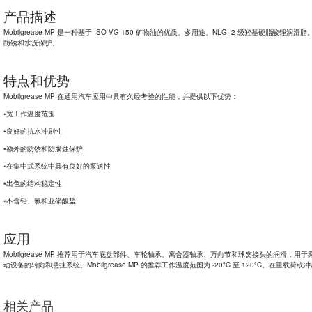
产品描述
Mobilgrease MP 是一种基于 ISO VG 150 矿物油的优质、多用途、NLGI 2 级羟基硬脂酸锂润滑脂
防锈和水洗保护。
轴承润滑脂
特点和优势
Mobilgrease MP 在通用汽车应用中具有久经考验的性能，并提供以下优势：
•宽工作温度范围
•良好的抗水冲刷性
•额外的防锈和防腐蚀保护
•在集中式系统中具有良好的泵送性
•出色的结构稳定性
•不含铅、氯和亚硝酸盐
应用
Mobilgrease MP 推荐用于汽车底盘部件、车轮轴承、离合器轴承、万向节和球窝接头的润滑
动设备的转向和悬挂系统。
Mobilgrease MP 的推荐工作温度范围为 -20ºC 至 120ºC。
在重载荷或冲
相关产品