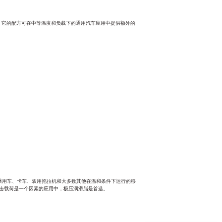
。
它的配方可在中等温度和负载下的通用汽车应用中提供额外的
，用于乘用车、卡车、农用拖拉机和大多数其他在温和条件下运行的移
击载荷是一个因素的应用中，极压润滑脂是首选。
可以介绍下你们的产品么