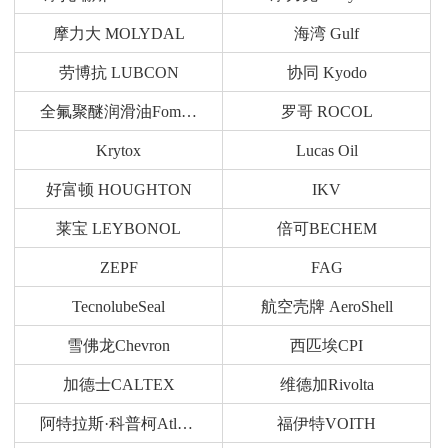
摩力大 MOLYDAL
海湾 Gulf
劳博抗 LUBCON
协同 Kyodo
全氟聚醚润滑油Fomblin
罗哥 ROCOL
Krytox
Lucas Oil
好富顿 HOUGHTON
IKV
莱宝 LEYBONOL
倍可BECHEM
ZEPF
FAG
TecnolubeSeal
航空壳牌 AeroShell
雪佛龙Chevron
西匹埃CPI
加德士CALTEX
维德加Rivolta
阿特拉斯·科普柯Atlas Copco
福伊特VOITH