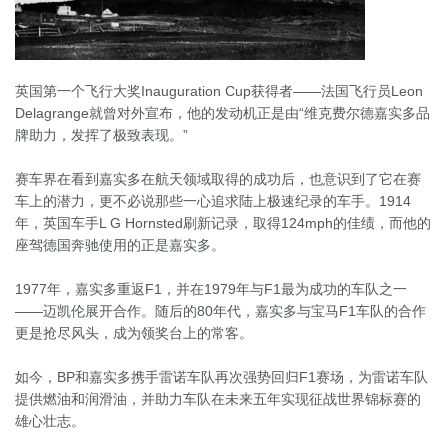
英国第一个飞行大奖Inauguration Cup获得者——法国飞行员Leon 
Delagrange就曾对外宣布，他的发动机正是由“维克费尔德嘉实多品
牌助力，发挥了极致表现。”

赛车界在看到嘉实多在航天领域取得的成功后，也意识到了它在赛
车上的潜力，更不必说那些一心追求陆上极速纪录的车手。1914
年，英国车手L G Hornsted刷新记录，取得124mph的佳绩，而他的
座驾德国奔驰使用的正是嘉实多。

1977年，嘉实多重返F1，并在1979年与F1最为成功的车队之一
——迈凯伦展开合作。随后的80年代，嘉实多与宝马F1车队的合作
更是抢尽风头，成为领奖台上的常客。

如今，BP和嘉实多携手雷诺车队再次强势回归F1赛场，为雷诺车队
提供燃油和润滑油，并助力车队在未来五年实现征战世界锦标赛的
雄心壮志。