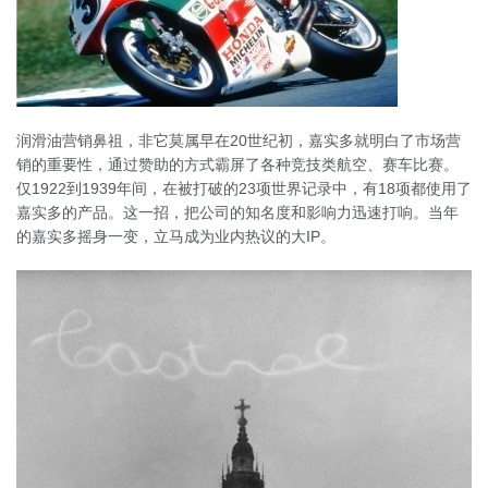
润滑油营销鼻祖，非它莫属早在20世纪初，嘉实多就明白了市场营
销的重要性，通过赞助的方式霸屏了各种竞技类航空、赛车比赛。
仅1922到1939年间，在被打破的23项世界记录中，有18项都使用了
嘉实多的产品。这一招，把公司的知名度和影响力迅速打响。当年
的嘉实多摇身一变，立马成为业内热议的大IP。