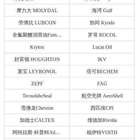
摩力大 MOLYDAL
海湾 Gulf
劳博抗 LUBCON
协同 Kyodo
全氟聚醚润滑油Fomblin
罗哥 ROCOL
Krytox
Lucas Oil
好富顿 HOUGHTON
IKV
莱宝 LEYBONOL
倍可BECHEM
ZEPF
FAG
TecnolubeSeal
航空壳牌 AeroShell
雪佛龙Chevron
西匹埃CPI
加德士CALTEX
维德加Rivolta
阿特拉斯·科普柯Atlas Copco
福伊特VOITH