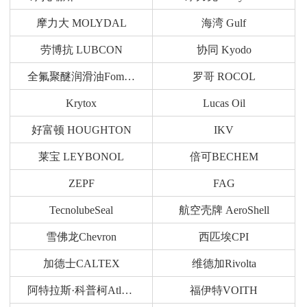
摩力大 MOLYDAL
海湾 Gulf
劳博抗 LUBCON
协同 Kyodo
全氟聚醚润滑油Fomblin
罗哥 ROCOL
Krytox
Lucas Oil
好富顿 HOUGHTON
IKV
莱宝 LEYBONOL
倍可BECHEM
ZEPF
FAG
TecnolubeSeal
航空壳牌 AeroShell
雪佛龙Chevron
西匹埃CPI
加德士CALTEX
维德加Rivolta
阿特拉斯·科普柯Atlas Copco
福伊特VOITH