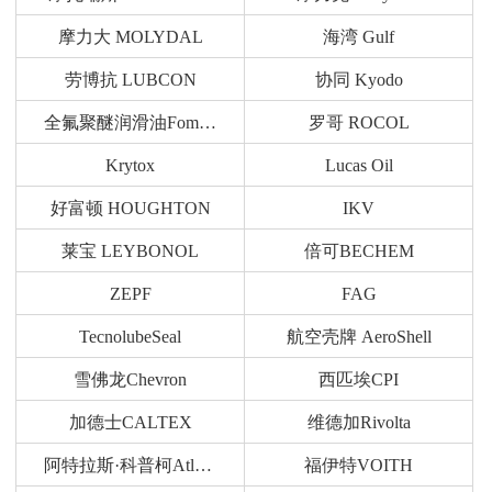
摩力大 MOLYDAL
海湾 Gulf
劳博抗 LUBCON
协同 Kyodo
全氟聚醚润滑油Fomblin
罗哥 ROCOL
Krytox
Lucas Oil
好富顿 HOUGHTON
IKV
莱宝 LEYBONOL
倍可BECHEM
ZEPF
FAG
TecnolubeSeal
航空壳牌 AeroShell
雪佛龙Chevron
西匹埃CPI
加德士CALTEX
维德加Rivolta
阿特拉斯·科普柯Atlas Copco
福伊特VOITH